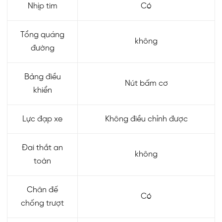
Nhịp tim
Có
Tổng quáng
không
đường
Bảng điều
Nút bấm cơ
khiển
Lực đạp xe
Không điều chỉnh được
Đai thắt an
không
toàn
Chân đế
Có
chống trượt