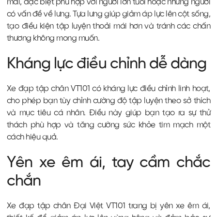
mái, đặc biệt phù hợp với người lớn tuổi hoặc những người
có vấn đề về lưng. Tựa lưng giúp giảm áp lực lên cột sống,
tạo điều kiện tập luyện thoải mái hơn và tránh các chấn
thương không mong muốn.
Kháng lực điều chỉnh dễ dàng
Xe đạp tập chân VT101 có kháng lực điều chỉnh linh hoạt,
cho phép bạn tùy chỉnh cường độ tập luyện theo sở thích
và mục tiêu cá nhân. Điều này giúp bạn tạo ra sự thử
thách phù hợp và tăng cường sức khỏe tim mạch một
cách hiệu quả.
Yên xe êm ái, tay cầm chắc
chắn
Xe đạp tập chân Đại Việt VT101 trang bị yên xe êm ái,