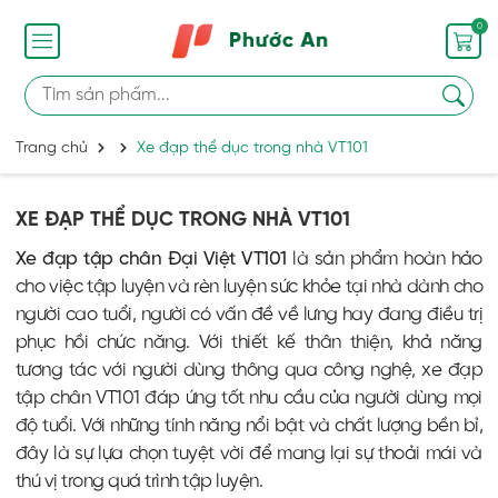
0
Trang chủ
Xe đạp thể dục trong nhà VT101
XE ĐẠP THỂ DỤC TRONG NHÀ VT101
Xe đạp tập chân Đại Việt VT101
là sản phẩm hoàn hảo
cho việc tập luyện và rèn luyện sức khỏe tại nhà dành cho
người cao tuổi, người có vấn đề về lưng hay đang điều trị
phục hồi chức năng. Với thiết kế thân thiện, khả năng
tương tác với người dùng thông qua công nghệ, xe đạp
tập chân VT101 đáp ứng tốt nhu cầu của người dùng mọi
độ tuổi. Với những tính năng nổi bật và chất lượng bền bỉ,
đây là sự lựa chọn tuyệt vời để mang lại sự thoải mái và
thú vị trong quá trình tập luyện.