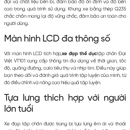
đại và chất liệu bền bỉ, đảm bảo độ ổn định và độ bền
cao trong quá trình sử dụng. Khung xe bằng thép Q235
chắc chắn mang lại độ vững chắc, đảm bảo an toàn cho
người dùng.
Màn hình LCD đa thông số
Với màn hình LCD tích hợp,
xe đạp thể dục
tập chân Đại
Việt VT101 cung cấp thông tin đa dạng về thời gian, tốc
độ, quãng đường, calo tiêu thụ và nhịp tim. Điều này giúp
bạn theo dõi và đánh giá quá trình tập luyện của mình, từ
đó điều chỉnh và nâng cao hiệu quả tập luyện.
Tựa lưng thích hợp với người
lớn tuổi
Xe đạp tập chân được trang bị tựa lưng êm ái và thoải