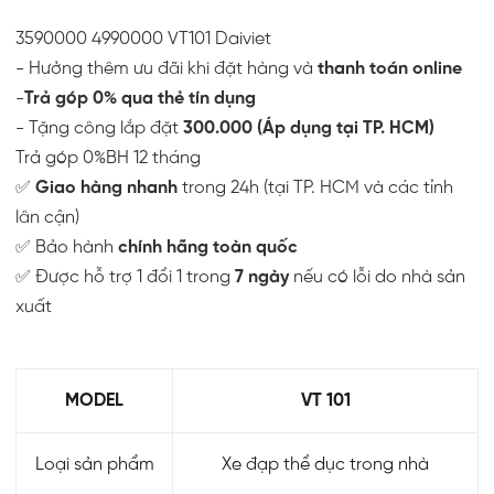
3590000
4990000
VT101
Daiviet
- Hưởng thêm ưu đãi khi đặt hàng và
thanh toán online
-
Trả góp 0% qua thẻ tín dụng
- Tặng công lắp đặt
300.000 (Áp dụng tại TP. HCM)
Trả góp 0%
BH 12 tháng
✅
Giao hàng nhanh
trong 24h (tại TP. HCM và các tỉnh
lân cận)
✅ Bảo hành
chính hãng toàn quốc
✅ Được hỗ trợ 1 đổi 1 trong
7 ngày
nếu có lỗi do nhà sản
xuất
MODEL
VT 101
Loại sản phẩm
Xe đạp thể dục trong nhà