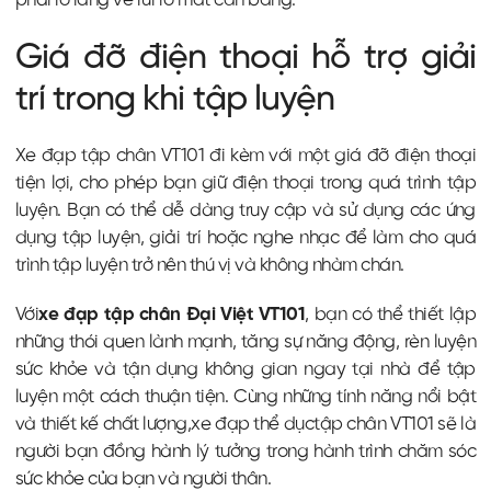
phải lo lắng về rủi ro mất cân bằng.
Giá đỡ điện thoại hỗ trợ giải
trí trong khi tập luyện
Xe đạp tập chân VT101 đi kèm với một giá đỡ điện thoại
tiện lợi, cho phép bạn giữ điện thoại trong quá trình tập
luyện. Bạn có thể dễ dàng truy cập và sử dụng các ứng
dụng tập luyện, giải trí hoặc nghe nhạc để làm cho quá
trình tập luyện trở nên thú vị và không nhàm chán.
Với
xe đạp tập chân Đại Việt VT101
, bạn có thể thiết lập
những thói quen lành mạnh, tăng sự năng động, rèn luyện
sức khỏe và tận dụng không gian ngay tại nhà để tập
luyện một cách thuận tiện. Cùng những tính năng nổi bật
và thiết kế chất lượng,xe đạp thể dụctập chân VT101 sẽ là
người bạn đồng hành lý tưởng trong hành trình chăm sóc
sức khỏe của bạn và người thân.